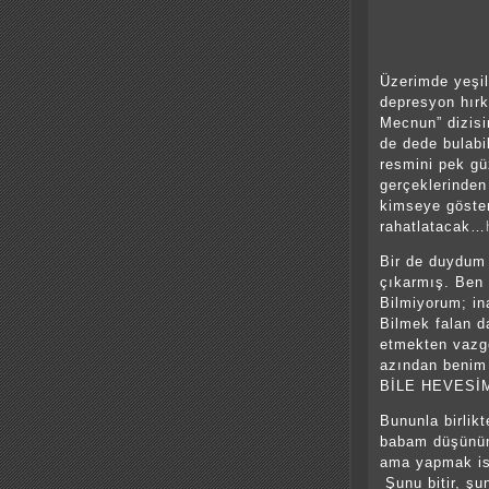
Üzerimde yeşil
depresyon hırka
Mecnun” dizis
de dede bulab
resmini pek gü
gerçeklerinde
kimseye göster
rahatlatacak…
Bir de duydum 
çıkarmış. Ben
Bilmiyorum; in
Bilmek falan d
etmekten vazg
azından beni
BİLE HEVESİ
Bununla birlik
babam düşünü
ama yapmak ist
Şunu bitir, şu