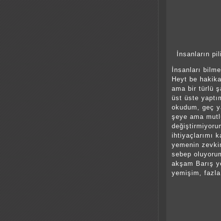
İnsanların pil
İnsanları bilm
Heyt be hakika
ama bir türlü 
üst üste yaptı
okudum, geç ya
şeye ama mut
değiştirmiyoru
ihtiyaçlarımı 
yemenin zevki
sebep oluyorum
akşam Barış ye
yemişim, fazl