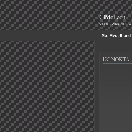
CiMeLeon
Önemli Olan Neyi Gö
Me, Myself and
ÜÇ NOKTA