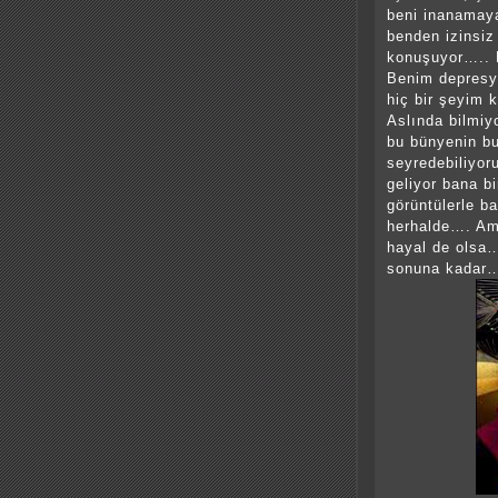
beni inanamaya
benden izinsiz
konuşuyor….. 
Benim depresy
hiç bir şeyim 
Aslında bilm
bu bünyenin bu
seyredebiliyor
geliyor bana b
görüntülerle b
herhalde…. Ama
hayal de olsa…
sonuna kadar