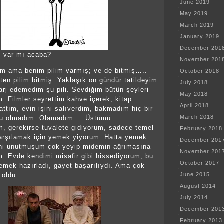
June 2019
May 2019
March 2019
January 2019
December 201
i var mı acaba?
November 201
em ama benim pilim varmış; ve de bitmiş…..
October 2018
ten pilim bitmiş. Yaklaşık on gündür tatildeyim
July 2018
şarj edemedim şu pili. Sevdiğim bütün şeyleri
May 2018
m. Filmler seyrettim kahve içerek, kitap
April 2018
ttım, evin işini salıverdim, bakmadım hiç bir
March 2018
lu olmadım. Olamadım…. Üstümü
m, gerekirse tuvalete gidiyorum, sadece temel
February 2018
karşılamak için yemek yiyorum. Hatta yemek
December 201
ni unutmuşum çok yeyip midemin ağrımasına
November 201
. Evde kendimi misafir gibi hissediyorum, bu
October 2017
mek hazırladı, gayet başarılıydı. Ama çok
June 2015
a oldu….
August 2014
July 2014
December 201
February 2013