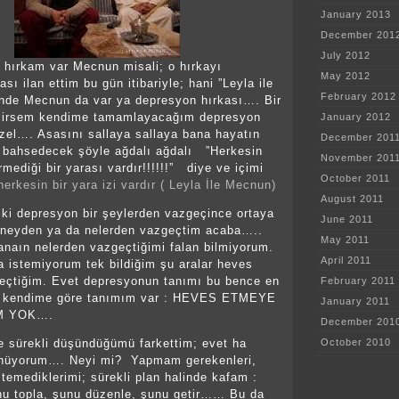
January 2013
December 201
July 2012
 hırkam var Mecnun misali; o hırkayı
May 2012
sı ilan ettim bu gün itibariyle; hani ”Leyla ile
February 2012
inde Mecnun da var ya depresyon hırkası…. Bir
ilirsem kendime tamamlayacağım depresyon
January 2012
zel…. Asasını sallaya sallaya bana hayatın
December 201
n bahsedecek şöyle ağdalı ağdalı ”Herkesin
November 201
mediği bir yarası vardır!!!!!!” diye ve içimi
October 2011
herkesin bir yara izi vardır ( Leyla İle Mecnun)
August 2011
ki depresyon bir şeylerden vazgeçince ortaya
June 2011
 neyden ya da nelerden vazgeçtim acaba…..
May 2011
anaın nelerden vazgeçtiğimi falan bilmiyorum.
April 2011
a istemiyorum tek bildiğim şu aralar heves
eçtiğim. Evet depresyonun tanımı bu bence en
February 2011
m kendime göre tanımım var : HEVES ETMEYE
January 2011
M YOK….
December 201
October 2010
te sürekli düşündüğümü farkettim; evet ha
nüyorum…. Neyi mi? Yapmam gerekenleri,
emediklerimi; sürekli plan halinde kafam :
nu topla, şunu düzenle, şunu getir…… Bu da