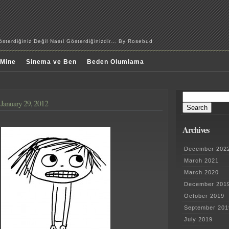
sterdiğiniz Değil Nasıl Gösterdiğinizdir… By Rosebud
 Mine
Sinema ve Ben
Beden Olumlama
Search
January 29, 2012
for:
Archives
December 202
March 2021
March 2020
December 201
October 2019
September 201
July 2019