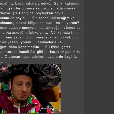
cağınız kadar rahatsız ediyor. Sanki kafamda
 konuşan bir öğrenci var; söz almadan sürekli
Neyse işte Hacı; hal böyleyken böyle…..
onum da böyle…. Bir sabah kalkacağım ve
kalmamış olacak biliyorum; nasıl mı biliyorum?
iyorum sadece umuyorum…. Umduğum sürece de
nu başaracağını biliyorum…. Çünkü hala film
um; onu yapabildiğim sürece bir sorun yok gibi
ir de yazabiliyorum…. Kelimelerle ve
ağımı daha koparmadım…. Bu iyiye işaret
 isterdim İsmail Abi gibi bir karakter yanımda
.. O zaman hayal edelim; hayallerde özgürüz
….