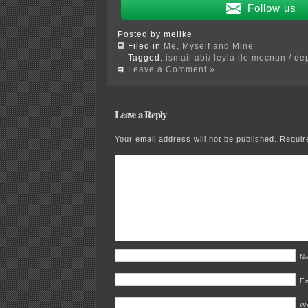
Follow us
Posted by melike
Filed in
Me, Myself and Mine
Tagged:
ismail abi/ leyla ile mecnun / d
Leave a Comment »
Leave a Reply
Your email address will not be published.
Requir
N
E
W