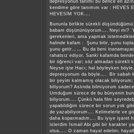
depresyonun tanımı bu bence en azı
kendime göre tanımım var : HEVES
HEVESİM YOK….
Bununla birlikte sürekli düşündüğümü 
babam düşününüyorum…. Neyi mi?
gerekenleri, ama yapmak istemedikleri
halinde kafam : Şunu bitir, şunu topl
şunu getir…… Bu da beni inanamayac
rahatsız ediyor. Sanki kafamda bende
bir öğrenci var; söz almadan sürekli
Neyse işte Hacı; hal böyleyken böyl
depresyonum da böyle…. Bir sabah k
bir şeyim kalmamış olacak biliyorum;
biliyorum? Aslında bilmiyorum sade
Umduğum sürece de bu bünyenin bun
biliyorum…. Çünkü hala film seyredeb
yapabildiğim sürece bir sorun yok gibi
de yazabiliyorum…. Kelimelerle ve gö
daha koparmadım…. Bu iyiye işaret 
isterdim İsmail Abi gibi bir karakter 
olsa….. O zaman hayal edelim; hayal