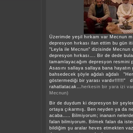
Üzerimde yeşil hırkam var Mecnun mis
depresyon hırkası ilan ettim bu gün iti
”Leyla ile Mecnun” dizisinde Mecnun 
depresyon hırkası…. Bir de dede bul
tamamlayacağım depresyon resmini 
Asasını sallaya sallaya bana hayatın
bahsedecek şöyle ağdalı ağdalı ”He
göstermediği bir yarası vardır!!!!!!” d
rahatlatacak…
herkesin bir yara izi var
Mecnun)
Bir de duydum ki depresyon bir şeyl
ortaya çıkarmış. Ben neyden ya da n
acaba….. Bilmiyorum; inanaın nelerd
falan bilmiyorum. Bilmek falan da ist
bildiğim şu aralar heves etmekten va