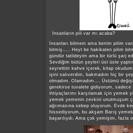
İnsanların pili var mı acaba?
İnsanları bilmem ama benim pilim var
bitmiş….. Heyt be hakikaten pilim bit
gündür tatildeyim ama bir türlü şarj e
Sevdiğim bütün şeyleri üst üste yaptı
seyrettim kahve içerek, kitap okudum,
işini salıverdim, bakmadım hiç bir ş
olmadım. Olamadım…. Üstümü değişt
gerekirse tuvalete gidiyorum, sadece
ihtiyaçlarımı karşılamak için yemek y
yemek yemenin zevkini unutmuşum ç
ağrımasına sebep oluyorum. Evde kend
hissediyorum, bu akşam Barış yemek 
başarılıydı. Ama çok yemişim, fazla 