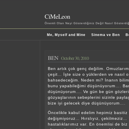
CiMeLeon
Önemli Olan Neyi Gösterdiğiniz Değil Nasıl Gösterd
Me, Myself and Mine
Sinema ve Ben
B
BEN
October 30, 2010
Ben artık çok genç değilim. Omuzlarım
çeşit… İşte size o yüklerden ve nasıl 
bahsedeceğim. Neden mi? İnanın bili
bunu yapabileğimi düşünüyorum…. Bana
düşünüyorum…. Ve gün be gün gözleri
gözyaşlarının sebeplerini sizinle pay
bize iyi gelecek diye düşünüyorum….
Öncelikle kabul edelim hepimiz basitiz
değişmiyoruz… Hırslıyız, çekilmeziz… 
hastalıklarımız var. En önemlisi de biz 