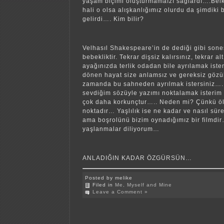
yaşam biçimi oluşturmamaızı sağlardı….Belki 
hali o olsa alışkanlığımız olurdu da şimdiki
gelirdi…. Kim bilir?
Velhasıl Shakespeare’in de dediği gibi sone
bebekliktir. Tekrar dişsiz kalırsınız, tekrar alt
ayağınızda terlik odadan bile ayrılamak ist
dönen hayat size anlamsız ve gereksiz gözük
zamanda bu sahneden ayrılmak istersiniz….
sevdiğim sözüyle yazımı noktalamak isterim 
çok daha korkunçtur….. Neden mi? Çünkü ölü
noktadır… Yaşlılık ise ne kadar ve nasıl sür
ama boşrolünü bizim oynadığımız bir filmdir
yaşlanmalar diliyorum…
ANLADIĞIN KADAR ÖZGÜRSÜN…
Posted by melike
Filed in
Me, Myself and Mine
Leave a Comment »