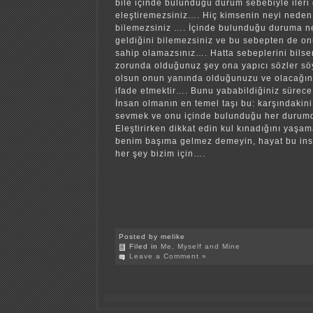
bile içinde bulunduğu durum sebebiyle ileri 
eleştiremezsiniz…. Hiç kimsenin neyi neden
bilemezsiniz …. İçinde bulunduğu duruma n
geldiğini bilemezsiniz ve bu sebepten de on
sahip olamazsınız…. Hatta sebeplerini bilse
zorunda olduğunuz şey ona yapıcı sözler sö
olsun onun yanında olduğunuzu ve olacağın
ifade etmektir…. Bunu yababildiğiniz sürece
İnsan olmanın en temel taşı bu: karşındakini
sevmek ve onu içinde bulunduğu her duru
Eleştirirken dikkat edin kul kınadığını ya
benim başıma gelmez demeyin, hayat bu ins
her şey bizim için….
Posted by melike
Filed in
Me, Myself and Mine
Leave a Comment »