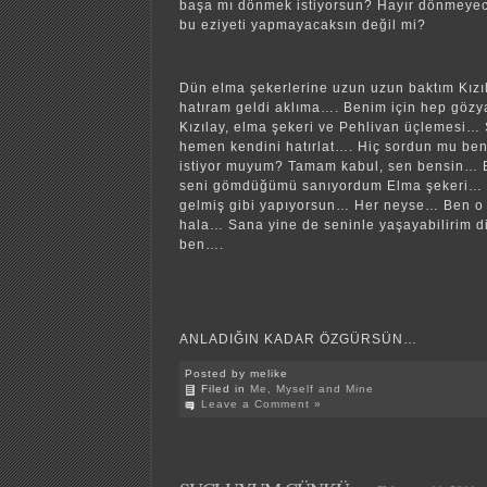
başa mı dönmek istiyorsun? Hayır dönmeyec
bu eziyeti yapmayacaksın değil mi?
Dün elma şekerlerine uzun uzun baktım Kızıl
hatıram geldi aklıma…. Benim için hep gözy
Kızılay, elma şekeri ve Pehlivan üçlemesi…
hemen kendini hatırlat…. Hiç sordun mu be
istiyor muyum? Tamam kabul, sen bensin…
seni gömdüğümü sanıyordum Elma şekeri… 
gelmiş gibi yapıyorsun… Her neyse… Ben o b
hala… Sana yine de seninle yaşayabilirim d
ben….
ANLADIĞIN KADAR ÖZGÜRSÜN…
Posted by melike
Filed in
Me, Myself and Mine
Leave a Comment »