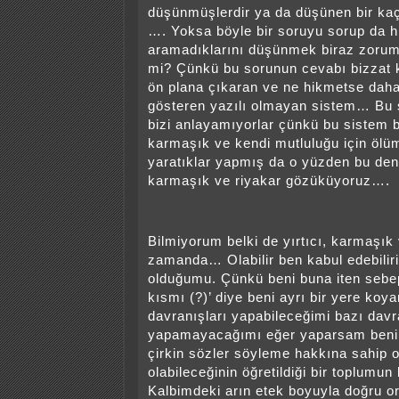
düşünmüşlerdir ya da düşünen bir kaç
…. Yoksa böyle bir soruyu sorup da h
aramadıklarını düşünmek biraz zorum
mi? Çünkü bu sorunun cevabı bizzat ke
ön plana çıkaran ve ne hikmetse daha 
gösteren yazılı olmayan sistem… Bu
bizi anlayamıyorlar çünkü bu sistem b
karmaşık ve kendi mutluluğu için öl
yaratıklar yapmış da o yüzden bu denli
karmaşık ve riyakar gözüküyoruz….
Bilmiyorum belki de yırtıcı, karmaşık 
zamanda… Olabilir ben kabul edebilir
olduğumu. Çünkü beni buna iten sebep
kısmı (?)’ diye beni ayrı bir yere koy
davranışları yapabileceğimi bazı davr
yapamayacağımı eğer yaparsam ben
çirkin sözler söyleme hakkına sahip o
olabileceğinin öğretildiği bir toplumu
Kalbimdeki arın etek boyuyla doğru or