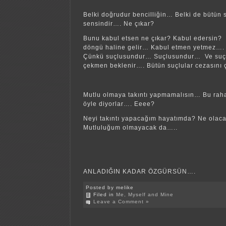
Belki doğrudur bencilliğin… Belki de bütün 
sensindir…. Ne çıkar?
Bunu kabul etsen ne çıkar? Kabul edersin? H
döngü haline gelir… Kabul etmen yetmez…
Çünkü suçlusundur… Suçlusundur… Ve suçun
çekmen beklenir…. Bütün suçlular cezasını ç
Mutlu olmaya takıntı yapmamalısın… Bu raha
öyle diyorlar…. Eeee?
Neyi takıntı yapacağım hayatımda? Ne olac
Mutluluğum olmayacak da…..
ANLADIĞIN KADAR ÖZGÜRSÜN….
Posted by melike
Filed in
Me, Myself and Mine
Leave a Comment »