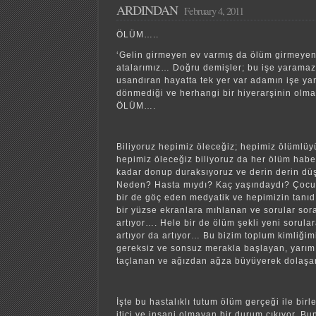
ARDINDAN
February 4, 2011
ÖLÜM…..
‘Gelin girmeyen ev
varmış da ölüm girmeyen
atalarımız… Doğru demişler;
bu işe yaramaz
usandıran hayatta tek yer var adamın işe yar
dönmediği ve herhangi bir hiyerarşinin olmad
ÖLÜM….
Biliyoruz hepimiz öleceğiz; hepimiz ölümlüy
hepimiz öleceğiz
biliyoruz da her ölüm haber
kadar donup duraksıyoruz ve derin derin dü
Neden?
Hasta mıydı?
Kaç yaşındaydı?
Çocu
bir de göç eden medyatik ve hepimizin tanıd
bir yüzse ekranlara mıhlanan ve sorular soran
artıyor…. Hele bir de ölüm şekli
yeni sorular
artıyor da artıyor… Bu bizim toplum kimliğimiz
gereksiz ve sonsuz merakla başlayan, yarım 
taçlanan ve ağızdan ağza büyüyerek dolaşan
İşte bu hastalıklı tutum ölüm gerçeği ile birl
itici ve insani olmayan bir durum çıkıyor. B