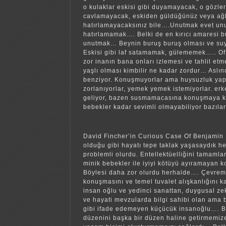
o kulaklar eskisi gibi duyamayacak, o gözler 
cavlamayacak, eskiden güldüğünüz veya ağla
hatırlamayacaksınız bile….Unutmak evet un
hatırlamamak…. Belki de en kırıcı amaresi bu
unutmak… Beynin buruş buruş olması ve s
Eskisi gibi laf satamamak, gülememek….. O
zor inanın bana onları izlemesi ve tahlil et
yaşlı olması kimbilir ne kadar zordur… Aslın
benziyor. Konuşmuyorlar ama huysuzluk yap
zorlanıyorlar, yemek yemek istemiyorlar. er
geliyor, bazen susmamacasına konuşmaya k
bebekler kadar sevimli olmayabiliyor bazıla
David Fincher’in Curious Case Of Benjamin 
olduğu gibi hayatı tepe taklak yaşasaydık h
problemli olurdu. Entellektüelliğini tamaml
minik bebekler ile iyiyi kötüyü ayıramayan k
Böylesi daha zor olurdu herhalde…. Çevre
konuşmasını ve temel tuvalet alışkanlığını
insan oğlu ve yedinci sanattan, duygusal z
ve hayati mevzularda bilgi sahibi olan am
gibi ifade edemeyen küçücük insanoğlu…. B
düzenini başka bir düzen haline getirmemize