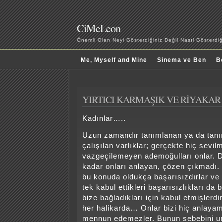
CiMeLeon
Önemli Olan Neyi Gösterdiğiniz Değil Nasıl Gösterd
Me, Myself and Mine
Sinema ve Ben
B
YIRTICI KARMAŞIK VE RİYAKAR
Kadınlar…..
Uzun zamandır tanımlanan ya da ta
çalışılan varlıklar; gerçekte hiç sevil
vazgeçilemeyen ademoğulları onlar. 
kadar onları anlayan, çözen çıkmadı. 
bu konuda oldukça başarısızdırlar ve
tek kabul ettikleri başarısızlıkları da
bize bağladıkları için kabul etmişlerdi
her halikarda… Onlar bizi hiç anlayam
mennun edemezler. Bunun sebebini 