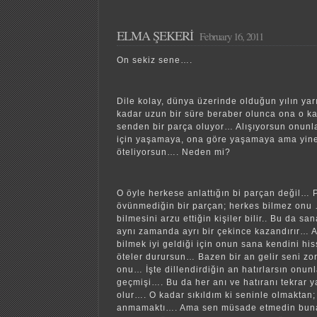
ELMA ŞEKERİ
February 16, 2011
On sekiz sene….
Dile kolay, dünya üzerinde olduğun yılın yar
kadar uzun bir süre beraber olunca ona o ka
senden bir parça oluyor… Alışıyorsun onu
için yaşamaya, ona göre yaşamaya ama yine
öteliyorsun…. Neden mi?
O öyle herkese anlattığın bi parçan değil…
övünmediğin bir parçan; herkes bilmez onu …
bilmesini arzu ettiğin kişiler bilir.. Bu da sa
aynı zamanda ayrı bir çekince kazandırır… 
bilmek iyi geldiği için onun sana kendini hiss
öteler durursun… Bazen bir an gelir seni zorl
onu… İşte dillendirdiğin an hatırlarsın onunla
geçmişi…. Bu da her anı ve hatıranı tekrar
olur…. O kadar sıkıldım ki seninle olmaktan;
anmamaktı…. Ama sen müsade etmedin buna