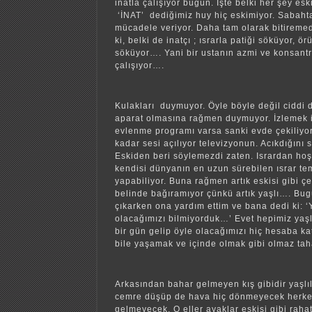
inatla çalışıyor bugün. İşte belki her şey es
‘İNAT’ dediğimiz huy hiç eskimiyor. Sabahta
mücadele veriyor. Daha tam olarak bitireme
ki, belki de inatçı ; ısrarla patiği söküyor, ö
söküyor…. Yani bir ustanın azmi ve konsantr
çalışıyor….
Kulakları duymuyor. Öyle böyle değil ciddi
aparat olmasına rağmen duymuyor. İzlemek is
evlenme programı varsa sanki evde çekiliyor
kadar sesi açılıyor televizyonun. Acıkdığını
Eskiden beri söylemezdi zaten. Isrardan h
kendisi dünyanın en uzun sürebilen ısrar te
yapabiliyor. Buna rağmen artık eskisi gibi çe
belinde bağıramıyor çünkü artık yaşlı…. B
çıkarken ona yardım ettim ve bana dedi ki: ‘
olacağımızı bilmiyorduk…’ Evet hepimiz yaşl
bir gün gelip öyle olacağımızı hiç hesaba k
bile yaşamak ve içinde olmak gibi olmaz t
Arkasından bahar gelmeyen kış gibidir yaşlılı
cemre düşüp de hava hiç dönmeyecek herkes 
gelmeyecek. O eller ayaklar eskisi gibi rah