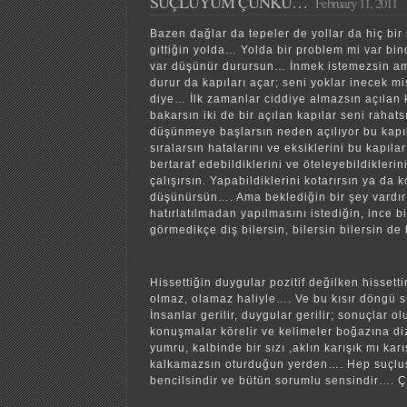
SUÇLUYUM ÇÜNKÜ…
February 11, 2011
Bazen dağlar da tepeler de yollar da hiç bir
gittiğin yolda… Yolda bir problem mi var bin
var düşünür durursun… İnmek istemezsin ama
durur da kapıları açar; seni yoklar inecek m
diye… İlk zamanlar ciddiye almazsın açılan 
bakarsın iki de bir açılan kapılar seni rahat
düşünmeye başlarsın neden açılıyor bu kapı
sıralarsın hatalarını ve eksiklerini bu kapıla
bertaraf edebildiklerini ve öteleyebildikleri
çalışırsın. Yapabildiklerini kotarırsın ya da k
düşünürsün…. Ama beklediğin bir şey vardır:
hatırlatılmadan yapılmasını istediğin, ince 
görmedikçe diş bilersin, bilersin bilersin de
Hissettiğin duygular pozitif değilken hissett
olmaz, olamaz haliyle…. Ve bu kısır döngü 
İnsanlar gerilir, duygular gerilir; sonuçlar 
konuşmalar körelir ve kelimeler boğazına di
yumru, kalbinde bir sızı ,aklın karışık mı kar
kalkamazsın oturduğun yerden…. Hep suçlu
bencilsindir ve bütün sorumlu sensindir…. 