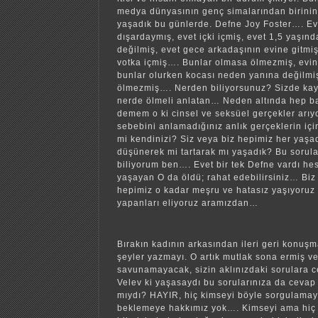
medya dünyasının genç simalarından birinin
yaşadık bu günlerde. Defne
Joy
Foster…. Ev
dışardaymış, evet içki içmiş, evet 1,5 yaşın
değilmiş, evet gece arkadaşının evine gitmiş
votka içmiş…. Bunlar olmasa ölmezmiş, evin
bunlar olurken kocası neden yanına değilmi
ölmezmiş…. Nerden biliyorsunuz?
Sizde kay
nerde ölmeli anlatan… Neden altında hep ba
demem o ki cinsel ve seksüel
gerçekler arıy
sebebini anlamadığınız anlık gerçeklerin iç
mi kendinizi? Siz veya biz hepimiz her yaşa
düşünerek mi tartarak mı yaşadık? Bu sorula
biliyorum ben…. Evet bir tek Defne vardı hes
yaşayan O da öldü; rahat edebilirsiniz…
Biz
hepimiz o kadar meşru ve hatasız yaşıyoruz 
yapanları eliyoruz aramızdan…
Bırakın kadının arkasından ileri geri konuş
şeyler yazmayı. O artık mutlak sona ermiş ve
savunamayacak, sizin aklınızdaki sorulara 
Velev ki yaşasaydı bu sorularınıza
da cevap
mıydı?
HAYIR, hiç kimseyi böyle sorgulamay
beklemeye hakkımız yok…. Kimseyi ama hiç k