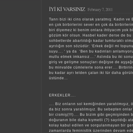
İYİ Kİ VARSINIZ
February 7, 2011
Tanrı bizi iki cins olarak yaratmış: Kadın ve
en çok birbirlerini sever en çok da birbirleri
biri diyemez ki benim onlara ihtiyacım yok 
gözüm kör olsun. Hasbel kader derse de bu 
sohbetlerde abartıldığı kadar tumturaklı olm
ayrılığın son sözüdür: ‘Erkek değil mi topun
suyu…. ‘ ya da ‘Ben bu kadınları anlamıyoru
mutlu etmek imkansız….’ Aslında bu iki sonu
giriş ve gelişme sonuçları değişse de aşşağı 
bu minvalde cümlelerle sona erer…. Birbiri
bu kadar ayrı telden çalan iki tür daha görü
üstünde…
ERKEKLER….
…. Biz onların sol kemiğinden yaratılmışız, 
da biz sonra yaratılmışız. Bu sebepten onla
bir cismiş(!!!)…. Bu bizim gibi geçmişinden b
doğuranın bile daha kıymetli (?) sayıldığı at
kolay kabul edilen ve sorgulanmayan bir ger
zamanlarda feministlik üzerinden devam ede