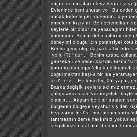
düşünen amcaların teyzelerin kız ye
Evlenince beni unutan ve ‘ Bu evden ge
ancak kefenle geri dönersin.’ diye be
annelerin kızıyım. Ben evlendikten so
şeylerle bir ömür ne yapacağımı bil
kadınıyım. Benim dul olanlarım daha
deneyimi olduğu için potansiyel kötü ka
Benim genç olup da parkta bir erkekl
‘yollu (?) ‘ dur… Benim araba kullana
gerizekalı ve beceriksizdir. Bizim ‘sı
karnımızdan sıpa ‘eksik edilmemeli zi
doğurmaktan başka bir işe yaramayan
akıl’ larız… Ev temizler, ütü yapar, 
Başka değişik şeylere aklımız ermez
çalışmamıza izin vermeyebilir böyle b
olabilir…. Akşam belli bir saatten son
bölgeden bölgeye veyahut kişiden kiş
hep vardır bir üst limit birinin sorgu
tanımazsın deme hakkımız yoktur eş
sevgilimize nasıl olur da onun tanımadı