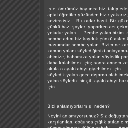
İşte ömrümüz boyunca bizi takip ed
aptal öğretiler yüzünden biz riyakarız, 
sevimsisiz… Bu kadar basit. Biz güze
çünkü bazı şayleri yaparken acı çek
yoludur yalan…. Pembe yalan bizim i
pembe adını biz koyduk çünkü aslen 
masumdur pembe yalan. Bizim ne za
zaman yalanı söylediğimizi anlayama
abimize, babamıza yalan söyledik par
daha kalabilmek için; sonra annemize
okula o ayakkabıyı giyebilmek için….
söyledik yalan gece dışarda olabilme
yalan söyledik bir çift ayakkabıyı huz
için….
Bizi anlamıyorlarmış; neden?
Neyini anlamıyorsunuz? Siz doğuştan
karşılanılan, doğunca çığlık atılan cin