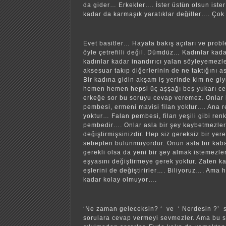
da gider… Erkekler…. İster üstün olsun iste
kadar da karmaşık yaratıklar değiller…. Çok
Evet basitler… Hayata bakış açıları ve proble
öyle çetrefilli değil. Dümdüz… Kadınlar kada
kadınlar kadar inandırıcı yalan söyleyemezl
aksesuar takıp diğerlerinin de ne taktığını 
Bir kadına gidin akşam iş yerinde kim ne gi
hemen hemen hepsi üç aşşağı beş yukarı cev
erkeğe sor bu soruyu cevap veremez. Onlar i
pembesi, ermeni mavisi filan yoktur…. Ana 
yoktur… Falan pembesi, filan yeşili gibi ren
pembedir…. Onlar asla bir şey kaybetmezler 
değiştirmişsinizdir. Hep siz gereksiz bir yere
sebepten bulunmuyordur. Onun asla bir kaba
gerekli olsa da yeni bir şey almak istemezle
eşyasını değiştirmeye gerek yoktur. Zaten k
eşlerini de değiştirirler…. Biliyoruz…. Ama 
kadar kolay olmuyor….
‘Ne zaman geleceksin? ‘ ve ‘ Nerdesin ?’ so
sorulara cevap vermeyi sevmezler. Ama bu so