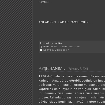
hayatta…
ANLADIĞIN KADAR ÖZGÜRSÜN…..
Posted by melike
Filed in
Me, Myself and Mine
Leave a Comment »
AYŞE HANIM…
February 5, 2011
1926 doğumlu benim anneannem. Beyaz tenli
kadındır. Ama görüp görebileceğiniz en huy
doğruları vardır, sabit fikirlidir ve aslında o
yaptırmak da dünyanın en zor işidir. Şimdi 
torununun kızına, yani benim kızıma meşhur i
örüyor. Aslında bu yaşına rağmen, aslen küç
büyütmek ve benim kızın ayağına göre yapma