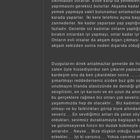
sıkılmadan sorarlar. Evde kalıp da yemekten
yapılmasını gereksiz bulurlar. Akşama kadar
yemek yapmaya vakit bulunamaz anlamazlar
karada yaparlar. İki kere telefonu açma başı
zannederler. Ne kadar yaparsan yap yaptığın
fazladır. Genelde siz kadınlar onların yaptığı 
bırakın onlardan iyi yapmayı, onlar kadar iy
Onların evli olsalar da akşam dışarı çıkmas
akşam sekizden sonra neden dışarıda olduğ
Duygularını direk anlatmazlar genelde de hi
zaten öyle hissediyordur sen çıkarım yapac
kardeşim onu da ben çıkardıktan sonra …… A
şımartmayı reddederseniz sizden buz gibi so
unutmayın İrlanda atasözünde de dendiği gib
sevgilisini, en iyi karısını ve en uzun da an
bu gerçeklere rağmen biz onları çok severiz
yaşamımızda hep de olacaktır… Biz kadınlar
olmayı ve bu farklılıkları görüp bıyık altınd
severiz…. En sevdiğimiz anları da yalan sö
oldukları, sevimsiz duraklamayla başlayan 
ve gülümseyerek hınzır bir dudak bükmeyle
anlarıdır… Neyse… Bize düşkün olduğu kada
erkekler…. İyi ki varsınız…. Yoksa canımız m