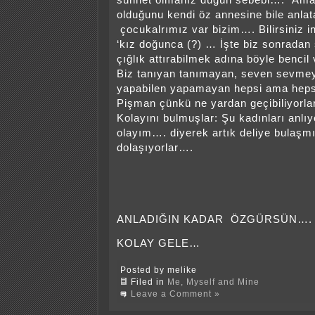
sünnet olmanız düğün sebebi…. Ama 
olduğunu kendi öz annesine bile anla
çocukalrımız var bizim…. Bilirsiniz 
‘kız doğunca (?) … İşte biz sonradan
çığlık attırabilmek adına böyle bencil 
Biz tanıyan tanımayan, seven sevmey
yapabilen yapamayan hepsi ama heps
Pişman çünkü ne yardan geçibiliyorl
Kolayını bulmuşlar: Şu kadınları anlı
olayım…. diyerek artık deliye bulaşmı
dolaşıyorlar….
ANLADIĞIN KADAR ÖZGÜRSÜN….
KOLAY GELE…
Posted by melike
Filed in
Me, Myself and Mine
Leave a Comment »