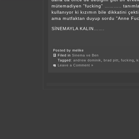
mütemadiyen ”fucking” ……….. tanıml
kullanıyor ki kızımın bile dikkatini çek
ama mutfaktan duyup sordu ”Anne Fu
SİNEMAYLA KALIN…….
Posted by melike
Filed in
Sinema ve Ben
Tagged:
andrew dominik
,
brad pitt
,
fucking
,
k
Leave a Comment »