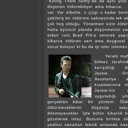
”Killing Them Softly”de de aynı yolu 
düşünün öldürebiliyor ama kibarca…. 
var. Var elbette, o çizgi o kadar ben
çekilmiş bir öldürme sahnesinde tek akl
çok hoş olduğu. Yönetmen sizin öldürm
hatta üçüncül planda düşünmenizi sağ
elden rolü Brad Pitt’e vererek yap
kibarca öldüren sert ama duygusal 
vücut buluyor ki bu da işi ister istemez
Yeraltı mafya
bilmez tarafınd
karışıklığı 
Jackie…. Ort
Avustarlya a
kıyaslanınca 
Jackie’nin
uyguladığı y
gerçekten kibar bir yöntem: Öldür
öldürüleceklerini düşünüp 
dilemeyecekler. İşte bütün kibarlık bu
gözeterek infaz. Bununla birlikte ö
yedinci sanattan teknik anlamda haz