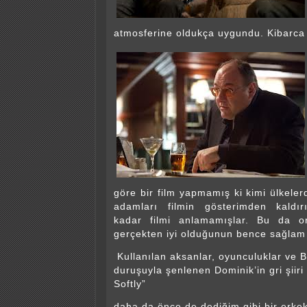
atmosferine oldukça uygundu. Kibarca
göre bir film yapmamış ki kimi ülkele
adamları filmin gösterimden kaldır
kadar filmi anlamamışlar. Bu da or
gerçekten iyi olduğunun bence sağlam 
Kullanılan aksanlar, oyunculuklar ve Br
duruşuyla şenlenen Dominik’in gri şiiri
Softly”
daha da önce de dediğim gibi bir erkek