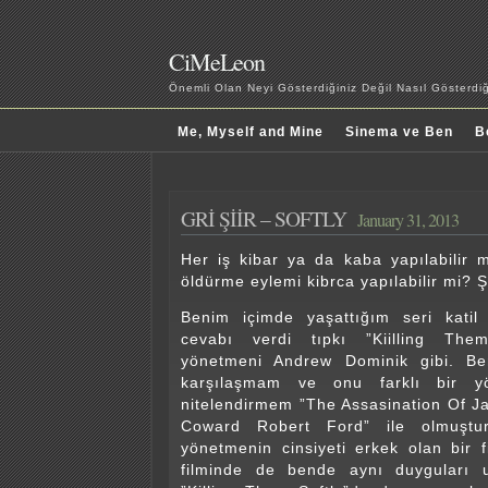
CiMeLeon
Önemli Olan Neyi Gösterdiğiniz Değil Nasıl Gösterd
Me, Myself and Mine
Sinema ve Ben
B
GRİ ŞİİR – SOFTLY
January 31, 2013
Her iş kibar ya da kaba yapılabilir
öldürme eylemi kibrca yapılabilir mi? Şi
Benim içimde yaşattığım seri katil
cevabı verdi tıpkı ”Kiilling Them
yönetmeni Andrew Dominik gibi. Ben
karşılaşmam ve onu farklı bir y
nitelendirmem ”The Assasination Of 
Coward Robert Ford” ile olmuştu
yönetmenin cinsiyeti erkek olan bir 
filminde de bende aynı duyguları 