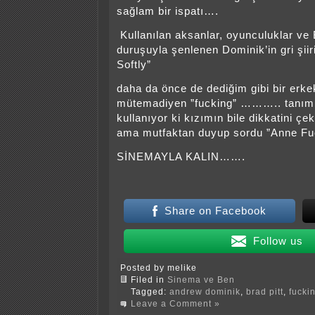
sağlam bir ispatı….
Kullanılan aksanlar, oyunculuklar ve B
duruşuyla şenlenen Dominik’in gri şiir
Softly”
daha da önce de dediğim gibi bir erkek
mütemadiyen ”fucking” ……….. tanım
kullanıyor ki kızımın bile dikkatini çe
ama mutfaktan duyup sordu ”Anne Fu
SİNEMAYLA KALIN…….
Share on Facebook
Follow us
Posted by melike
Filed in
Sinema ve Ben
Tagged:
andrew dominik
,
brad pitt
,
fucki
Leave a Comment »