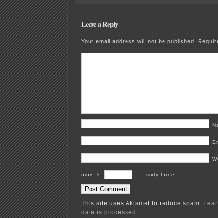
Leave a Reply
Your email address will not be published.
Requir
N
E
W
nine
×
=
sixty three
This site uses Akismet to reduce spam.
Lear
data is processed.