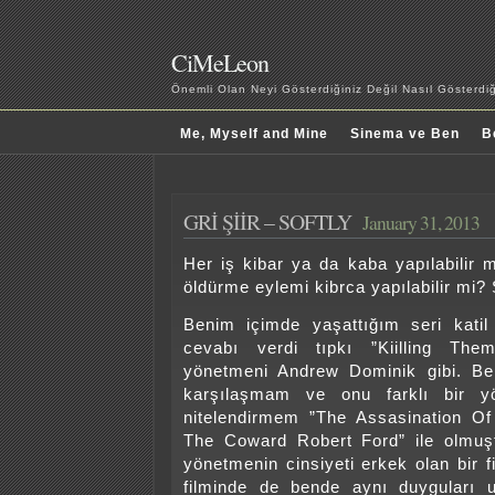
CiMeLeon
Önemli Olan Neyi Gösterdiğiniz Değil Nasıl Gösterd
Me, Myself and Mine
Sinema ve Ben
B
GRİ ŞİİR – SOFTLY
January 31, 2013
Her iş kibar ya da kaba yapılabilir
öldürme eylemi kibrca yapılabilir mi? Ş
Benim içimde yaşattığım seri katil
cevabı verdi tıpkı ”Kiilling Them
yönetmeni Andrew Dominik gibi. Ben
karşılaşmam ve onu farklı bir y
nitelendirmem ”The Assasination O
The Coward Robert Ford” ile olmuşt
yönetmenin cinsiyeti erkek olan bir 
filminde de bende aynı duyguları 