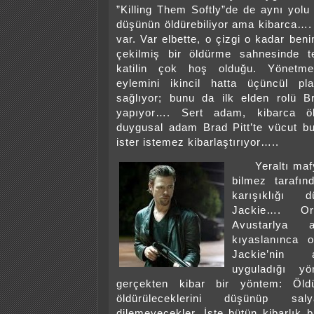
”Killing Them Softly”de de aynı yolu 
düşünün öldürebiliyor ama kibarca…. 
var. Var elbette, o çizgi o kadar ben
çekilmiş bir öldürme sahnesinde t
katilin çok hoş olduğu. Yönetme
eylemini ikincil hatta üçüncül pl
sağlıyor; bunu da ilk elden rolü Br
yapıyor…. Sert adam, kibarca ö
duygusal adam Brad Pitt’te vücut bu
ister istemez kibarlaştırıyor…..
Yeraltı mafya
bilmez tarafınd
karışıklığı 
Jackie…. Ort
Avustarlya a
kıyaslanınca 
Jackie’nin
uyguladığı y
gerçekten kibar bir yöntem: Öldür
öldürüleceklerini düşünüp 
dilemeyecekler. İşte bütün kibarlık bu