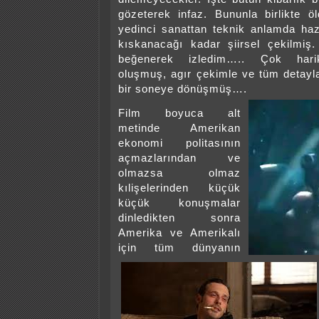
gözeterek infaz. Bununla birlikte ö
yedinci sanattan teknik anlamda haz
kıskanacağı kadar şiirsel çekilmi
beğenerek izledim….. Çok hari
oluşmuş, agır çekimle ve tüm detayl
bir soneye dönüşmüş….
Film boyuca alt
metinde Amerikan
ekonomi politasının
açmazlarından ve
olmazsa olmaz
kılişelerinden küçük
küçük konuşmalar
dinledikten sonra
Amerika ve Amerikalı
için tüm dünyanın