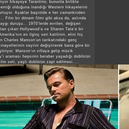
riyor hikayeye Tarantino, bununla birlikte
emiği olduğuna inandığı Western hikayelerini
rtuyor. Ayaklar başrolde e her zamankinden
e… Film bir dönem filmi gibi aksa da, aslında
saygı duruşu… 1970’lerde evrilen, değişen
tan çıkan Hollywood’a ve Sharen Tate’e bir
merika’nın en ilginç seri katilinin, elini hiç
n Charles Manson’un tarikatındaki genç
inayetlerinin seyrini değiştirerek bana göre bir
tiriyor. Manson’ın villaya gelip müzik
y’i araması hepsinin beraber yaşadığı dublörün
i film seti, yaşlı dublörün zapt edilmesi…..