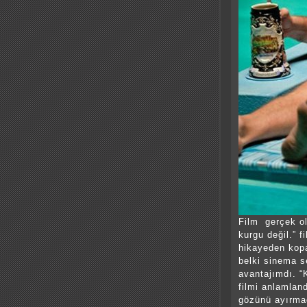
Film gerçek ol
kurgu değil.” f
hikayeden kop
belki sinema 
avantajımdı. “K
filmi anlamlan
gözünü ayırma