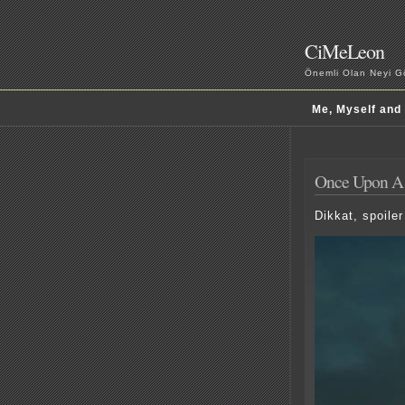
CiMeLeon
Önemli Olan Neyi Gö
Me, Myself and
Once Upon A
Dikkat, spoiler