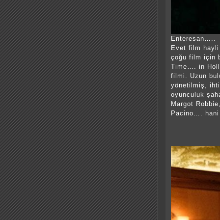
Enteresan…..
Evet film hayl
çoğu film için 
Time…. in Holl
filmi. Uzun bu
yönetilmiş, iht
oyunculuk şaha
Margot Robbie,
Pacino…. hani