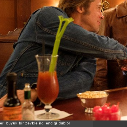
ri büyük bir zevkle ilgilendiği dublör