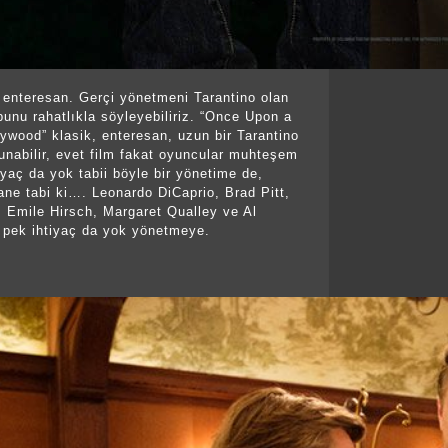
i enteresan. Gerçi yönetmeni Tarantino olan
bunu rahatlıkla söyleyebiliriz. “Once Upon a
ywood” klasik, enteresan, uzun bir Tarantino
lunabilir, evet film fakat oyuncular muhteşem
iyaç da yok tabii böyle bir yönetime de,
ne tabi ki…. Leonardo DiCaprio, Brad Pitt,
 Emile Hirsch, Margaret Qualley ve Al
 pek ihtiyaç da yok yönetmeye.