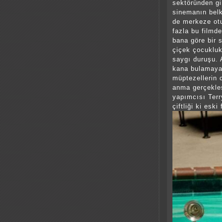
sektöründen gi
sinemanın belk
de merkeze otu
fazla bu filmd
bana göre bir 
çiçek çocukluk
saygı duruşu. A
kana bulamaya
müptezellerin c
anma gerçekleş
yapımcısı Terr
çiftliği ki esk