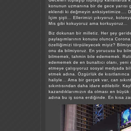
Geceleri toplaşıp toplaşıp kanallarda 
konunun uzmanına bir de gece yarısı 
eklendi ki değmeyin anksiyetimize…. 
İçim şişti… Ellerimizi yıkıyoruz, kolon
Mis gibi kokuyoruz ama korkuyoruz…
Biz dokunan bir milletiz. Her şey geride
paylaşımlarının konusu olunca Corona
özelliğimizi törpüleyecek miyiz? Bilm
onu da bilmiyoruz. En yorucusu bu bilme
bilmemek, tahmin bile edememek. Rut
edememek de en bunaltıcı olanı, yeni r
etmeye çalışıyoruz sosyal medyada bile
etmek adına. Özgürlük de kısıtlanınca m
haliyle… Ama bir gerçek var, can sıkın
sıkıntısından daha idare edilebilir. Kay
kazandıklarımızın da olması en büyük 
adına bu iş sona erdiğinde. En kısa