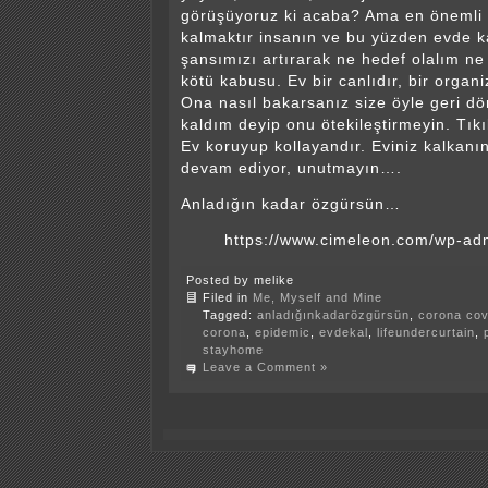
görüşüyoruz ki acaba? Ama en öneml
kalmaktır insanın ve bu yüzden evde 
şansımızı artırarak ne hedef olalım n
kötü kabusu. Ev bir canlıdır, bir orga
Ona nasıl bakarsanız size öyle geri dö
kaldım deyip onu ötekileştirmeyin. Tık
Ev koruyup kollayandır. Eviniz kalkanı
devam ediyor, unutmayın….
Anladığın kadar özgürsün…
https://www.cimeleon.com/wp-ad
Posted by melike
Filed in
Me, Myself and Mine
Tagged:
anladığınkadarözgürsün
,
corona cov
corona
,
epidemic
,
evdekal
,
lifeundercurtain
,
stayhome
Leave a Comment »