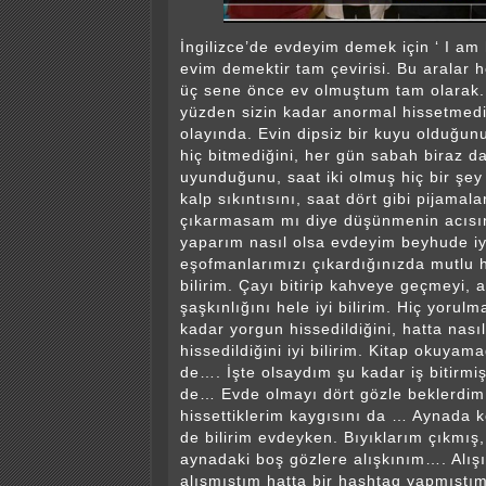
İngilizce’de evdeyim demek için ‘ I am
evim demektir tam çevirisi. Bu aralar 
üç sene önce ev olmuştum tam olarak. 
yüzden sizin kadar anormal hissetmed
olayında. Evin dipsiz bir kuyu olduğun
hiç bitmediğini, her gün sabah biraz d
uyunduğunu, saat iki olmuş hiç bir ş
kalp sıkıntısını, saat dört gibi pijamal
çıkarmasam mı diye düşünmenin acısını
yaparım nasıl olsa evdeyim beyhude iy
eşofmanlarımızı çıkardığınızda mutlu 
bilirim. Çayı bitirip kahveye geçmeyi,
şaşkınlığını hele iyi bilirim. Hiç yorul
kadar yorgun hissedildiğini, hatta nası
hissedildiğini iyi bilirim. Kitap okuyam
de…. İşte olsaydım şu kadar iş bitirmi
de… Evde olmayı dört gözle beklerdim 
hissettiklerim kaygısını da … Aynada k
de bilirim evdeyken. Bıyıklarım çıkmış
aynadaki boş gözlere alışkınım…. Alış
alışmıştım hatta bir hashtag yapmıştı