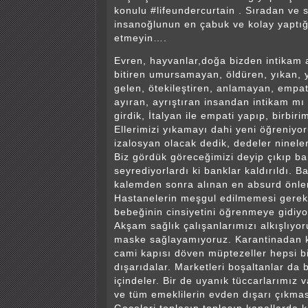
konulu #lifeundercurtain . Sıradan ve
insanoğlunun en çabuk ve kolay yaptığ
etmeyin….
Evren, hayvanlar,doğa bizden intikam a
bitiren umursamayan, öldüren, yıkan,
gelen, ötekileştiren, anlamayan, empa
ayıran, ayrıştıran insandan intikam mı
girdik, İtalyan ile empati yapıp, birbir
Ellerimizi yıkamayı dahi yeni öğreniyo
izalosyan olacak dedik, dedeler ninel
Biz gördük göreceğimizi deyip çıkıp b
seyrediyorlardı ki banklar kaldırıldı. B
kalemden sonra alınan en absurd önle
Hastanelerin meşgul edilmemesi gerek
bebeğinin cinsiyetini öğrenmeye gidiy
Akşam sağlık çalışanlarımızı alkışlıyo
maske sağlayamıyoruz. Karantinadan k
cami kapısı döven müptezeller hepsi 
dışarıdalar. Marketleri boşaltanlar da b
içindeler. Bir de uyanık tüccarlarımız 
ve tüm emeklilerin evden dışarı çıkma