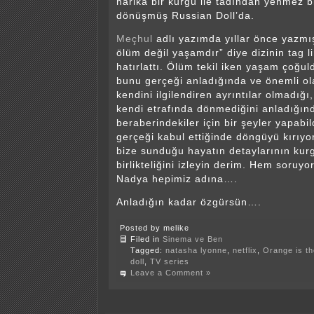
harika bir kurgu ile tadından yenmez bi
dönüşmüş Russian Doll’da.
Meçhul
adlı yazımda yıllar önce yazmış
ölüm değil yaşamdır” diye dizinin tag l
hatırlattı. Ölüm tekil iken yaşam çoğ
bunu gerçeği anladığında ve önemli o
kendini ilgilendiren ayrıntılar olmadığ
kendi etrafında dönmediğini anladığın
beraberindekiler için bir şeyler yapabi
gerçeği kabul ettiğinde döngüyü kırıy
bize sunduğu hayatın detaylarının kurg
birlikteliğini izleyin derim. Hem soruy
Nadya hepimiz adına….
Anladığın kadar özgürsün….
Posted by melike
Filed in
Sinema ve Ben
Tagged:
natasha lyonne
,
netflix
,
Orange is t
doll
,
TV series
Leave a Comment »