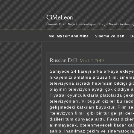
CiMeLeon
Önemli Olan Neyi Gösterdiğiniz Değil Nasıl Gösterd
Me, Myself and Mine
Sinema ve Ben
B
Russian Doll
March 2, 2019
Saniyede 24 kareyi arka arkaya ekley
hikayemizi anlatma arzusu film, sinem
televizyona sıçradı hepimizin bildiği gib
olayının televizyon ayağı çok ciddiye 
Tiyatral oyunculuklarla platolarda çekile
televizyonları. Ki bugün diziler bu rad
gelişmedeki katkıları büyüktür. Film s
“televizyon filmi” gibi bir tür gelişti de
dizileri tüm dünyada arttı. Fakat diziler
alınmayacak, ötelenmeyecek kadar kali
sahip, inanılmaz çekim ve sinematograf