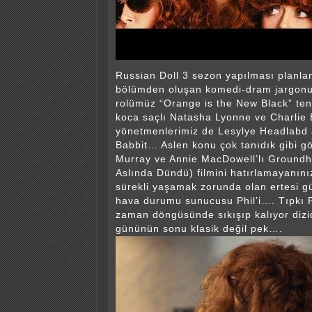
Russian Doll 3 sezon yapılması planla
bölümden oluşan komedi-dram jargonun
rolümüz “Orange is the New Black” ten
koca saçlı Natasha Lyonne ve Charlie 
yönetmenlerimiz de Lesylye Headlabd
Babbit… Aslen konu çok tanıdık gibi gö
Murray ve Annie MacDowell’lı Ground
Aslında Dündü) filmini hatırlamayanını
sürekli yaşamak zorunda olan ertesi
hava durumu sunucusu Phil’i…. Tıpkı P
zaman döngüsünde sıkışıp kalıyor dizi
gününün sonu klasik değil pek….