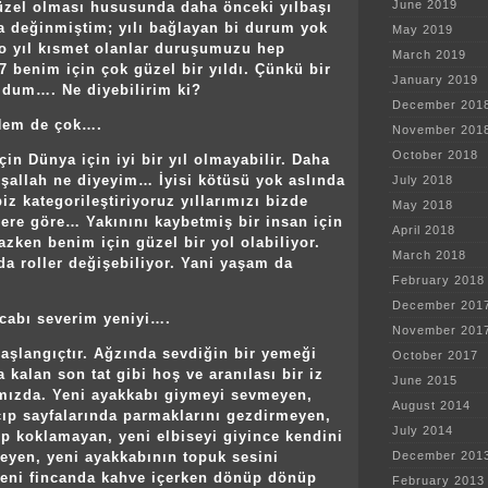
June 2019
üzel olması hususunda daha önceki yılbaşı
a değinmiştim; yılı bağlayan bi durum yok
May 2019
 o yıl kısmet olanlar duruşumuzu hep
March 2019
17 benim için çok güzel bir yıldı. Çünkü bir
January 2019
oldum…. Ne diyebilirim ki?
December 201
!Hem de çok….
November 201
October 2018
in Dünya için iyi bir yıl olmayabilir. Daha
inşallah ne diyeyim… İyisi kötüsü yok aslında
July 2018
 biz kategorileştiriyoruz yıllarımızı bizde
May 2018
zlere göre… Yakınını kaybetmiş bir insan için
April 2018
mazken benim için güzel bir yol olabiliyor.
March 2018
da roller değişebiliyor. Yani yaşam da
February 2018
December 201
icabı severim yeniyi….
November 201
başlangıçtır. Ağzında sevdiğin bir yemeği
October 2017
 kalan son tat gibi hoş ve aranılası bir iz
June 2015
ımızda. Yeni ayakkabı giymeyi sevmeyen,
August 2014
açıp sayfalarında parmaklarını gezdirmeyen,
July 2014
çıp koklamayan, yeni elbiseyi giyince kendini
December 201
eyen, yeni ayakkabının topuk sesini
eni fincanda kahve içerken dönüp dönüp
February 2013