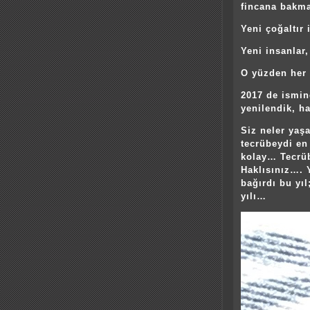
fincana bakm
Yeni çoğaltır 
Yeni insanlar,
O yüzden her y
2017 de ismin
yenilendik, h
Siz neler yaş
tecrübeydi en
kolay… Tecrüb
Haklısınız…. 
bağırdı bu yıl
yılı…