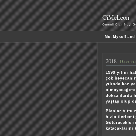
CiMeLeon
Önemli Olan Neyi Gö
Me, Myself and
2018
December
1999 yılını h
çok heyecanlı
yılında kaç y
olmayacağımız
doksanlarda h
yaştaş olup d
Planlar tuttu
hızla ilerlemi
Götürecekleri
katacaklarını 