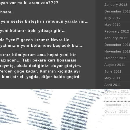
ayan var mı ki aramızda????
January 2013
December 201
insanı.
July 2012
 yeni sesler birleştirir ruhunun yaralarını…
May 2012
eni kutlanır tıpkı yılbaşı gibi…
February 2012
January 2012
de “yeni” geçen kızımız Nevra ile
December 201
ayatımızın yeni bölümüne başladık biz….
November 201
adınız bilmiyorum ama hepsi yeni bir
October 2011
 azından… Tabi bekara karı boşaması
August 2011
eymiş, ukala dediğinizi duyar gibiyim.
Yerden göğe kadar. Kiminin kıçında ayı
June 2011
; kimi bir eli yağda, diğer balda geçirdi
May 2011
April 2011
February 2011
January 2011
December 201
October 2010