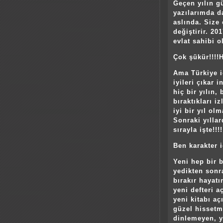
Geçen yılın g
yazılarımda d
aslında. Size
değiştirir. 20
evlat sahibi 
Çok şükür!!!
Ama Türkiye iç
iyileri çıkar 
hiç bir yılın,
bıraktıkları i
iyi bir yıl ol
Sonraki yıllar
sırayla işte!!!!
Ben karakter 
Yeni hep bir 
yedikten sonra
bırakır hayat
yeni defteri 
yeni kitabı a
güzel hissetm
dinlemeyen, y