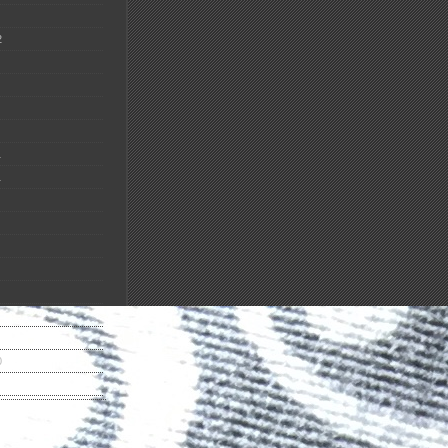
2
1
1
0