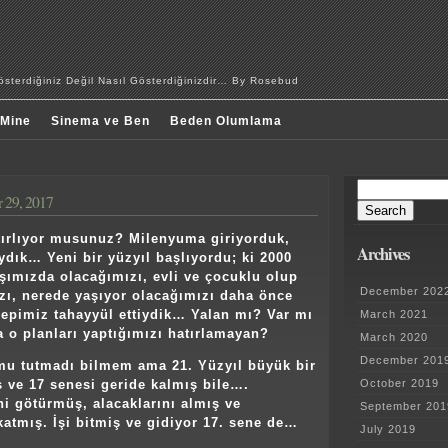
sterdiğiniz Değil Nasıl Gösterdiğinizdir… By Rosebud
 Mine
Sinema ve Ben
Beden Olumlama
Search
 29, 2017
for:
atırlıyor musunuz? Milenyuma giriyorduk,
Archives
ydık… Yeni bir yüzyıl başlıyordu; ki 2000
aşımızda olacağımızı, evli ve çocuklu olup
December 202
ı, nerede yaşıyor olacağımızı daha önce
epimiz tahayyül ettiydik… Yalan mı? Var mı
March 2021
a o planları yaptığımızı hatırlamayan?
March 2020
December 201
 mu tutmadı bilmem ama 21. Yüzyıl büyük bir
October 2019
ş ve 17 senesi geride kalmış bile….
ni götürmüş, alacaklarını almış ve
September 201
katmış. İşi bitmiş ve gidiyor 17. sene de…
July 2019