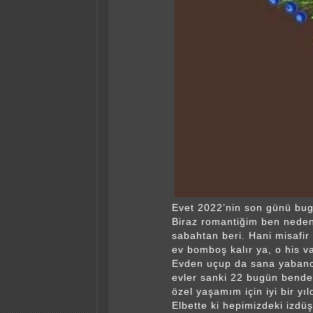
Evet 2022’nin son günü bu
Biraz romantiğim ben nede
sabahtan beri. Hani misafir
ev bomboş kalır ya, o his va
Evden uçup da sana yabanc
evler sanki 22 bugün bend
özel yaşamım için iyi bir yıl
Elbette ki hepimizdeki izd