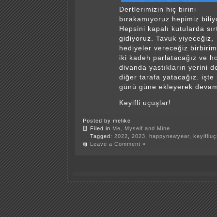
Dertlerimizin hiç birini
bırakamıyoruz hepimiz biliy
Hepsini kapalı kutularda sır
gidiyoruz. Tavuk yiyeceğiz,
hediyeler vereceğiz birbirim
iki kadeh parlatacağız ve h
divanda yastıkların yerini de
diğer tarafa yatacağız. işte
günü güne ekleyerek dev
Keyifli uçuşlar!
Posted by melike
Filed in
Me, Myself and Mine
Tagged:
2022
,
2023
,
happynewyear
,
keyifliuç
Leave a Comment »