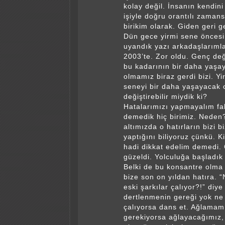
kolay değil. İnsanın kendini
işiyle doğru orantılı zamans
birikim olarak. Giden geri g
Dün gece yirmi sene önces
uyandık yazı arkadaşlarıml
2003’te. Zor oldu. Genç değ
bu kadarının bir daha yaşa
olmamız biraz gerdi bizi. Yi
seneyi bir daha yaşayacak 
değiştirebilir miydik ki?
Hatalarımızı yapmayalım fa
demedik hiç birimiz. Neden?
altımızda o hatırların bizi b
yaptığını biliyoruz çünkü. 
hadi dikkat edelim demedi.
güzeldi. Yolculuğa başladık 
Belki de bu konsantre olma 
bize son on yıldan hatıra. 
eski şarkılar çalıyor?!” diye
dertlenmenin gereği yok ne
çalıyorsa dans et. Ağlamam
gerekiyorsa ağlayacağımız,