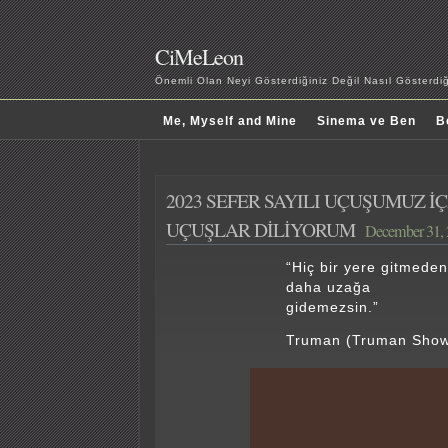
CiMeLeon
Önemli Olan Neyi Gösterdiğiniz Değil Nasıl Gösterd
Me, Myself and Mine
Sinema ve Ben
B
2023 SEFER SAYILI UÇUŞUMUZ İÇ
UÇUŞLAR DİLİYORUM
December 31,
“Hiç bir yere gitmeden
daha uzağa
gidemezsin.”
Truman (Truman Sho