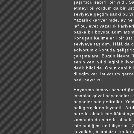
şaşırtıcı, sabırlı bir yıldı. S
etmeyi biliyordum da bir üst
seviyeye geçtim sanki bu yıl
Yazarlık kariyerimde, ay ne
laf bu, evet yazarlık kariye
başka bir boyuta adım attım
Konuşan Kelimeler’i bir üst
seviyeye taşıdım. Hâlâ da
ediyorum o konuda geliştiric
çalışmalara. Bugün Nevra 
senin yeni yıl dileğini biliyo
dedİ; bildi de. Onun dahi bil
dileğim var. İstiyorum gerçe
hadi hayırlısı.
Hayatıma lamayı başardığı
insanlar güzel heyecanları 
heybelerinde getirdiler. Yo
hali gerçekten kıymetli. Artı
nerede olmak istediğimi ayn
zamanda da nerede olmak
istemediğimi de biliyorum. 
iş vallahi, bilirsiniz o kadar