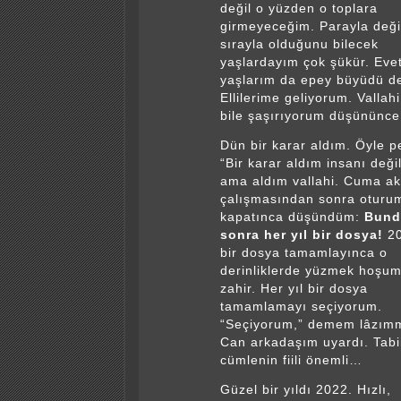
değil o yüzden o toplara
girmeyeceğim. Parayla deği
sırayla olduğunu bilecek
yaşlardayım çok şükür. Eve
yaşlarım da epey büyüdü de
Ellilerime geliyorum. Vallah
bile şaşırıyorum düşününc
Dün bir karar aldım. Öyle p
“Bir karar aldım insanı değil
ama aldım vallahi. Cuma a
çalışmasından sonra oturu
kapatınca düşündüm:
Bund
sonra her yıl bir dosya!
20
bir dosya tamamlayınca o
derinliklerde yüzmek hoşuma
zahir. Her yıl bir dosya
tamamlamayı seçiyorum.
“Seçiyorum,” demem lâzımm
Can arkadaşım uyardı. Tabi
cümlenin fiili önemli…
Güzel bir yıldı 2022. Hızlı,