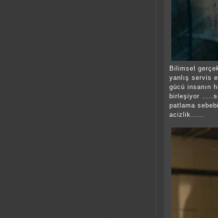
Bilimsel gerçek
yanlış servis e
gücü insanın hi
birleşiyor …..
patlama sebebi
acizlik……