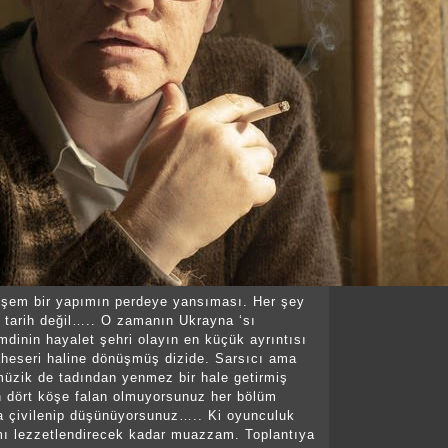
eşem bir yapımın perdeye yansıması. Her şey
k tarih değil….. O zamanın Ukrayna ‘sı
mdinin hayalet şehri olayın en küçük ayrıntısı
şaheseri haline dönüşmüş dizide. Sarsıcı ama
üzik de tadından yenmez bir hale getirmiş
en dört köşe falan olmuyorsunuz her bölüm
a çivilenip düşünüyorsunuz….. Ki oyunculuk
mı lezzetlendirecek kadar muazzam. Toplantıya