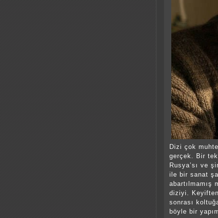
Dizi çok muht
gerçek. Bir te
Rusya’sı ve şi
ile bir sanat 
abartılmamış m
diziyi. Keyift
sonrası koltuğ
böyle bir yapı