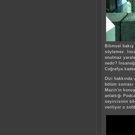
Bilimsel bakış
söylemez. İnsa
onulmaz yarala
nedir? İnsanoğ
Coğrafya kader
Dizi hakkında
bölüm sonrası 
Mazin’in konuş
anlattığı Podca
seyircisinin bi
veriliyor o soh