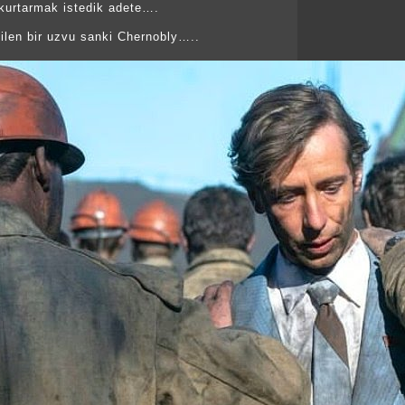
i kurtarmak istedik adete….
silen bir uzvu sanki Chernobly…..