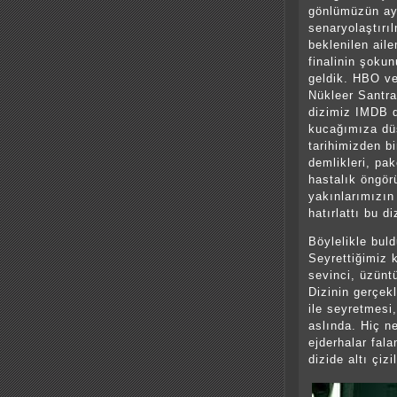
gönlümüzün ayr
senaryolaştırıl
beklenilen aile
finalinin şoku
geldik. HBO ve
Nükleer Santra
dizimiz IMDB d
kucağımıza dü
tarihimizden b
demlikleri, pak
hastalık öngör
yakınlarımızın
hatırlattı bu d
Böylelikle bul
Seyrettiğimiz 
sevinci, üzünt
Dizinin gerçekl
ile seyretmesi
aslında. Hiç n
ejderhalar fala
dizide altı çizi