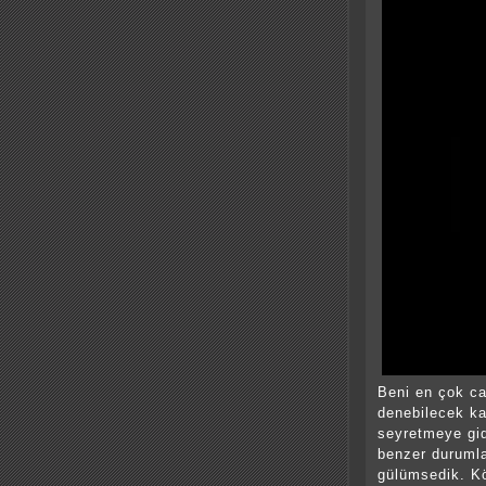
Beni en çok ca
denebilecek ka
seyretmeye gid
benzer durumla
gülümsedik. Kö