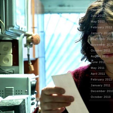
January 2013
December 201
July 2012
May 2012
February 2012
January 2012
December 201
November 201
October 2011
August 2011
June 2011
May 2011
April 2011
February 2011
January 2011
December 201
October 2010