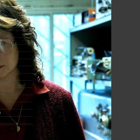
2
1
1
0