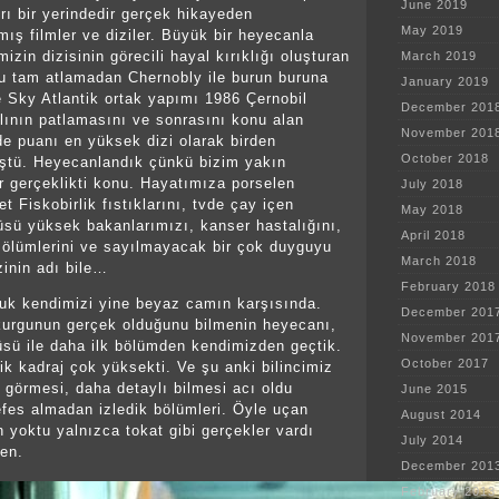
June 2019
ı bir yerindedir gerçek hikayeden
May 2019
mış filmler ve diziler. Büyük bir heyecanla
mizin dizisinin görecili hayal kırıklığı oluşturan
March 2019
nu tam atlamadan Chernobly ile burun buruna
January 2019
 Sky Atlantik ortak yapımı 1986 Çernobil
December 201
lının patlamasını ve sonrasını konu alan
November 201
e puanı en yüksek dizi olarak birden
October 2018
ştü. Heyecanlandık çünkü bizim yakın
ir gerçeklikti konu. Hayatımıza porselen
July 2018
et Fiskobirlik fıstıklarını, tvde çay içen
May 2018
üsü yüksek bakanlarımızı, kanser hastalığını,
April 2018
 ölümlerini ve sayılmayacak bir çok duyguyu
March 2018
izinin adı bile…
February 2018
duk kendimizi yine beyaz camın karşısında.
December 201
kurgunun gerçek olduğunu bilmenin heyecanı,
November 201
üsü ile daha ilk bölümden kendimizden geçtik.
October 2017
ik kadraj çok yüksekti. Ve şu anki bilincimiz
, görmesi, daha detaylı bilmesi acı oldu
June 2015
efes almadan izledik bölümleri. Öyle uçan
August 2014
n yoktu yalnızca tokat gibi gerçekler vardı
July 2014
len.
December 201
February 2013