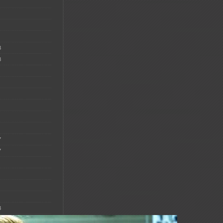
8
8
7
7
3