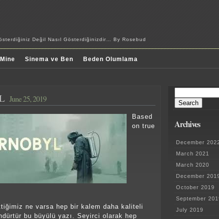
sterdiğiniz Değil Nasıl Gösterdiğinizdir… By Rosebud
 Mine
Sinema ve Ben
Beden Olumlama
Search
L
June 25, 2019
for:
Based
Archives
on true
December 202
March 2021
March 2020
December 201
October 2019
September 201
tiğimiz ne varsa hep bir kalem daha kaliteli
July 2019
dürtür bu büyülü yazı. Seyirci olarak hep