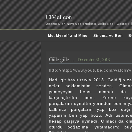
CiMeLeon
Önemli Olan Neyi Gösterdiğiniz Değil Nasıl Gösterd
Me, Myself and Mine
Sinema ve Ben
B
Güle güle…
December 31, 2013
http://http://www.youtube.com/watch
Hadi git hayırlısıyla 2013. Geldiğin z
neler beklemiştim senden. Olmad
yemeyeyim hepsi olmadı da bek
karşılaştırdın beni. Yerine koy
parçalarını oynattın yerinden benim yap
kalkınca parçaların yap boz dağıl
yaparım ben yap bozu. Adı üstünde
hesap çarşıya uymadı. Olmadı da olm
oturdu boğazıma, yutamadım; bü