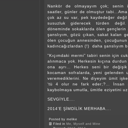
Nankör de olmayayım çok; senin iy
saatler, günler de olmuştur tabi…Ama
çok az su var, pek kaydedeğer deği
susuzluk giderecek türden değil
döneminde sokaklarda ölen gençlerin
şanslıyım, gözü çıkan, sakat kalan ge
ölen çocuğun annesinden, çocuğunun 
kadıncağızlardan (!) daha şanslıyım 
”Kıçımdaki mermi” tabiri senin için cu
alınmaca yok. Herkesin kıçına durdun
ona ayrı… Herkes seni bir değişi
kocaman sofralarda, yeni gelenden 
veremediklerini. Ne diyeyim ümit işke
‘tü 4 olur ne fark eder;?… İnsan al
kaybolmaya umutla, ümitle eziyetini u
SEVGİYLE….
2014’E ŞİMDİLİK MERHABA….
Posted by melike
Filed in
Me, Myself and Mine