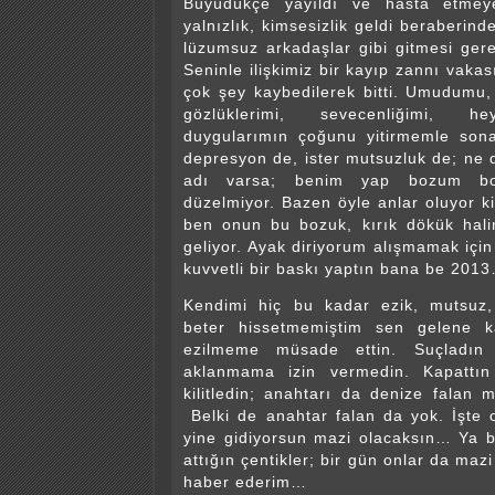
Büyüdükçe yayıldı ve hasta etmeye 
yalnızlık, kimsesizlik geldi beraberind
lüzumsuz arkadaşlar gibi gitmesi gere
Seninle ilişkimiz bir kayıp zannı vakası
çok şey kaybedilerek bitti. Umudumu, 
gözlüklerimi, sevecenliğimi, he
duygularımın çoğunu yitirmemle sona
depresyon de, ister mutsuzluk de; ne 
adı varsa; benim yap bozum bo
düzelmiyor. Bazen öyle anlar oluyor k
ben onun bu bozuk, kırık dökük hali
geliyor. Ayak diriyorum alışmamak içi
kuvvetli bir baskı yaptın bana be 201
Kendimi hiç bu kadar ezik, mutsuz, 
beter hissetmemiştim sen gelene k
ezilmeme müsade ettin. Suçladın 
aklanmama izin vermedin. Kapattın
kilitledin; anahtarı da denize falan m
Belki de anahtar falan da yok. İşte
yine gidiyorsun mazi olacaksın… Ya bı
attığın çentikler; bir gün onlar da maz
haber ederim…