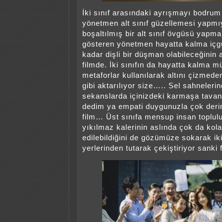
İki sınıf arasındaki ayrışmayı bodrum 
yönetmen alt sınıf güzellemesi yapmıy
boşaltılmış bir alt sınıf övgüsü yap
gösteren yönetmen hayatta kalma iç
kadar dişli bir düşman olabileceğinin a
filmde. İki sınıfın da hayatta kalma m
metaforlar kullanılarak altını çizmed
gibi aktarılıyor size….. Sel sahneleri
sekanslarda içinizdeki karmaşa tava
dedim ya empati duygunuzla çok der
film… Üst sınıfa mensup insan toplul
yıkılmaz kalerinin aslında çok da kol
edilebildiğini de gözümüze sokarak iki
yerlerinden tutarak çekiştiriyor sanki