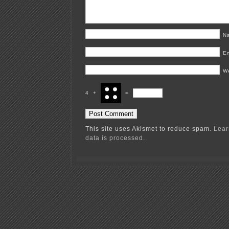
N
E
W
4
+
=
This site uses Akismet to reduce spam.
Lear
data is processed.