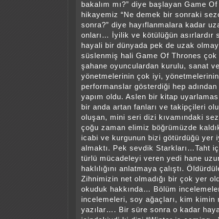
bakalım mı?” diye başlayan Game Of
hikayemiz “Ne demek bir sonraki sezo
sonra?” diye hayıflanmalara kadar uz
onları… İyilik ve kötülüğün asırlardır
hayali bir dünyada pek de uzak olmay
süslenmiş hali Game Of Thrones çok f
şahane oyunculardan kurulu, sanat v
yönetmelerinin çok iyi, yönetmelerin
performanslar gösterdiği hep adından 
yapım oldu. Aslen bir kitap uyarlamas
bir anda artan fanları ve takipçileri 
oluşan, mini seri dizi kıvamındaki se
çoğu zaman elimiz böğrümüzde kaldı
icabi ve kurgunun bizi götürdüğü yer i
almaktı. Pek sevdik Starkları…Taht iç
türlü mücadeleyi veren yedi hane uzun
haklılığını anlatmaya çalıştı. Öldürdül
Zihnimizin net olmadığı bir çok yer ol
okuduk hakkında… Bölüm incelemeler
incelemeleri, soy ağaçları, kim kimin 
yazılar…. Bir süre sonra o kadar hay