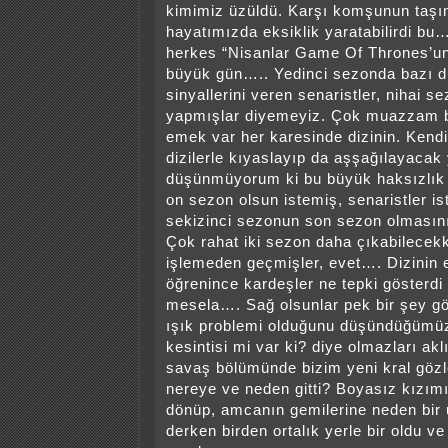
kimimiz üzüldü. Karşı komşunun taşı
hayatımızda eksiklik yaratabilirdi bu…
herkes “Nisanlar Game Of Thrones’u
büyük gün….. Yedinci sezonda bazı d
sinyallerini veren senaristler, nihai s
yapmışlar diyemeyiz. Çok muazzam b
emek var her karesinde dizinin. Kend
dizilerle kıyaslayıp da aşşağılayaca
düşünmüyorum ki bu büyük haksızlık 
on sezon olsun istemiş, senaristler i
sekizinci sezonun son sezon olmasını
Çok rahat iki sezon daha çıkabilecekk
işlemeden geçmişler, evet…. Dizinin e
öğrenince kardeşler ne tepki gösterdi
mesela…. Sağ olsunlar pek bir şey gö
ışık problemi olduğunu düşündüğümü
kesintisi mi var ki? diye olmazları akl
savaş bölümünde bizim yeni kral gözle
nereye ve neden gitti? Boyasız kızım
dönüp, amcanın gemilerine neden bir 
derken birden ortalık yerle bir oldu ve