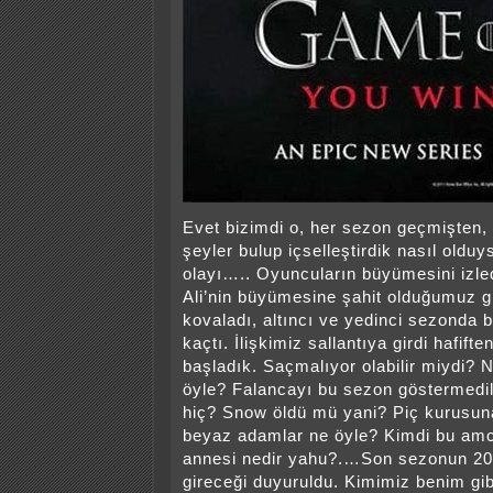
Evet bizimdi o, her sezon geçmişten, 
şeyler bulup içselleştirdik nasıl olduy
olayı….. Oyuncuların büyümesini izled
Ali’nin büyümesine şahit olduğumuz 
kovaladı, altıncı ve yedinci sezonda b
kaçtı. İlişkimiz sallantıya girdi hafift
başladık. Saçmalıyor olabilir miydi? N
öyle? Falancayı bu sezon göstermedil
hiç? Snow öldü mü yani? Piç kurusuna
beyaz adamlar ne öyle? Kimdi bu am
annesi nedir yahu?.…Son sezonun 20
gireceği duyuruldu. Kimimiz benim gib