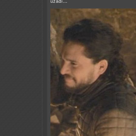
uzadı…