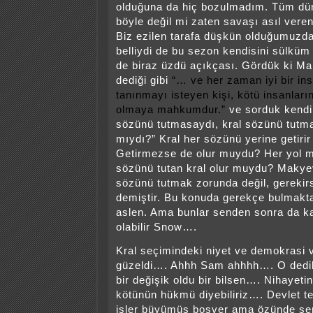
olduğuna da hiç bozulmadım. Tüm dün
böyle değil mi zaten savaşı asıl ver
Biz ezilen tarafa düşkün olduğumuzda
belliydi de bu sezon kendisini sülkü
de biraz üzdü açıkçası. Gördük ki Mak
dediği gibi
“… ve her zaman iyi bir in
tanınmayı isteyen kişi, kötü insanlar
olmaya mahkumdur.”
ve sorduk kend
sözünü tutmasaydı, kral sözünü tutm
mıydı?” Kral her sözünü yerine getirir
Getirmezse de olur muydu? Her yol 
sözünü tutan kral olur muydu? Makyev
sözünü tutmak zorunda değil, gerekir
demiştir. Bu konuda gerekçe bulmakt
aslen. Ama bunlar senden sonra da k
olabilir Snow….
Kral seçimindeki niyet ve demokrasi 
güzeldi…. Ahhh Sam ahhhh…. O dedik
bir değişik oldu bir bilsen…. Nihayeti
kötünün hükmü diyebiliriz…. Devlet te
işler büyümüş boşver ama özünde seni