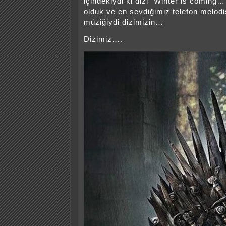
içindekiydi ki dizi “Winter is coming…
olduk ve en sevdiğimiz telefon melodi
müziğiydi dizimizin…
Dizimiz….