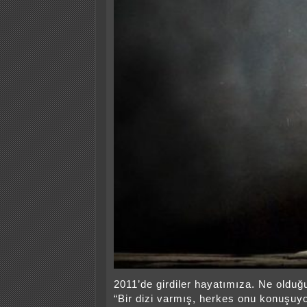
2011’de girdiler hayatımıza. Ne oldu
“Bir dizi varmış, herkes onu konuşuyor