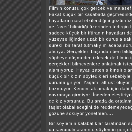
Filmin konusu çok gerçek ve malasef 
Fakat küçük bir kasabada geçmesinde
hayatların nasıl etkilendiğini gözümüz
ve ‘avcı’ bilinirliği üzerinden tedirgin
sadece küçük bir iftiranın hayatları d
yüzeyselliğinden uzak bir duruşla saki
sürekli bir taraf tutmalıyım acaba so
alıcıya. Gerçekleri başından beri bildiğ
şüpheye düşmeden izlesek de filmin 
gerçekleri bilmeyenlere anlatmak ist
alamıyoruz. Hayatı zaten sıkıntılı ola
küçük bir kızın söyledikleri sebebiyle
duruma giriyor. Yaşamı alt üst oluyor
bozmuyor. Kendini aklamak için dahi h
davranışa girmiyor. İnceden eleştiri
de kızıyorsunuz. Bu arada da ortalam
faşist olabaileceğini de reddemeyeceğ
gözüne sokuyor yönetmen….
Bir söylemin kalabalıklar tarafından 
da savunulmasının o söylemin gerçek