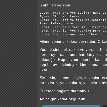
[subtitled version]
Lucas: What are you saying? Have yo
Agnes: Stop it, Lucas.

Lucas: You want to tell me something
Theo: Relax, Lucas.

Lucas: The whole town is listening.
Agnes: Stop it, you fucking psychopa
Lucas: I want a word with Theo. Loo
Filmin sonunu iki kez seyrettim. O k
Yoo, aksine çok sakin ve vurucu. Ki
sorduruyor sana ama hatırlatıyor da
edeceğiz. Hep devam eden bir kaos d
hep bir avın içindeyiz: kimi zaman av
avcı…
Sistemin, sistemsizliğin, savaşları çık
hırsızların, yalancıların, yalanların av
Erketede sağlam durmalıyız…
Anladığın kadar özgürsün…