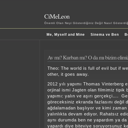
CiMeLeon
Önemli Olan Neyi Gösterdiğiniz Değil Nasıl Gösterd
Me, Myself and Mine
Sinema ve Ben
B
Av mı? Kurban mı? O da mı bizim elimi
Theo: The world is full of evil but if 
other, it goes away.
2012 yılı yapımı Thomas Vinterberg e
orjinal ismi Jagten olan filmimiz tipik
yapımı: yalın ve aşırı gerçekçi…. Ge
göreceksiniz ekranda fazlasını değil d
ağdalamadan başlıyor ve kimi zaman r
yalınlıkta devam ediyor. Rahatsız ed
aynı durumda ben ne yapardım ya da b
yapardı diye biteviye soruyorsunuz k