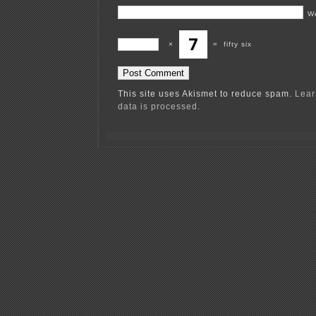
W
×
=
fifty six
This site uses Akismet to reduce spam.
Lear
data is processed.