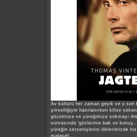
Av kültürü her zaman geyik ve o son 
şiirselliğiyle hatırlanırken kilise seka
gözümüze ve yüreğimize sokmayı ihm
sonrasında ‘gözlerime bak ve konuş…
yüreğin serzenişlerini iliklerimizde hi
malasef….