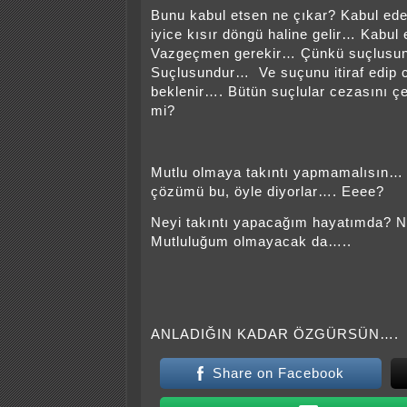
Bunu kabul etsen ne çıkar? Kabul ed
iyice kısır döngü haline gelir… Kabu
Vazgeçmen gerekir… Çünkü suçlusu
Suçlusundur… Ve suçunu itiraf edip
beklenir…. Bütün suçlular cezasını çe
mi?
Mutlu olmaya takıntı yapmamalısın… 
çözümü bu, öyle diyorlar…. Eeee?
Neyi takıntı yapacağım hayatımda? 
Mutluluğum olmayacak da…..
ANLADIĞIN KADAR ÖZGÜRSÜN….
Share on Facebook