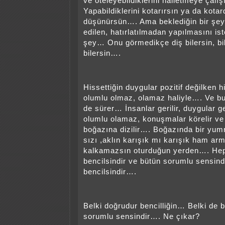
ve öteleyebildiklerini halletmeye çalış
Yapabildiklerini kotarırsın ya da kotar
düşünürsün…. Ama beklediğin bir şey 
edilen, hatırlatılmadan yapılmasını ist
şey… Onu görmedikçe diş bilersin, bil
bilersin….
Hissettiğin duygular pozitif değilken hi
olumlu olmaz, olamaz haliyle…. Ve bu
de sürer… İnsanlar gerilir, duygular ge
olumlu olamaz, konuşmalar körelir ve
boğazına dizilir…. Boğazında bir yumr
sızı ,aklın karışık mı karışık ham arm
kalkamazsın oturduğun yerden…. Hep
bencilsindir ve bütün sorumlu sensin
bencilsindir….
Belki doğrudur bencilliğin… Belki de 
sorumlu sensindir…. Ne çıkar?