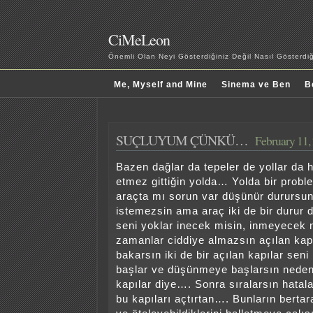
CiMeLeon
Önemli Olan Neyi Gösterdiğiniz Değil Nasıl Gösterd
Me, Myself and Mine
Sinema ve Ben
B
SUÇLUYUM ÇÜNKÜ…
February 11,
Bazen dağlar da tepeler de yollar da h
etmez gittiğin yolda… Yolda bir probl
araçta mı sorun var düşünür dururs
istemezsin ama araç iki de bir durur d
seni yoklar inecek misin, inmeyecek 
zamanlar ciddiye almazsın açılan kap
bakarsın iki de bir açılan kapılar sen
başlar ve düşünmeye başlarsın neden 
kapılar diye…. Sonra sıralarsın hatalar
bu kapıları açtırtan…. Bunların bertara